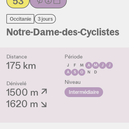
53
Occitanie
3 jours
Notre-Dame-des-Cyclistes
Distance
Période
175 km
J
F
M
A
M
J
J
A
S
O
N
D
Niveau
Dénivelé
1500 m ↗
Intermédiaire
1620 m ↘