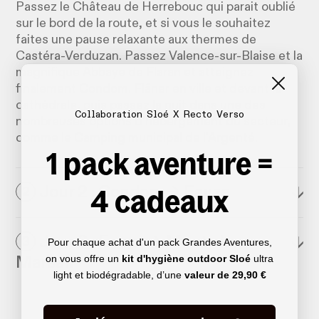
Passez le Château de Herrebouc qui parait oublié
sur le bord de la route, et si vous le souhaitez
faites une pause relaxante aux thermes de
Castéra-Verduzan. Passez Valence-sur-Blaise et la
magnifique Abbaye de Flaran et atteignez
finalement Condom. Flâner en ville et devant la
cathédrale, puis passez la nuit dans une des
Collaboration Sloé X Recto Verso
nombreuses options d’hébergement du secteur,
comme le Camping municipal de l'Argenté.
1 pack aventure =
4 cadeaux
Jour 2 : Condom → Eauze
↓
2
Jour 3 : Eauze → Mont-de-
↓
3
Pour chaque achat d'un pack Grandes Aventures,
on vous offre un
kit d'hygiène outdoor Sloé
ultra
Marsan
light et biodégradable, d’une
valeur de
29,90 €