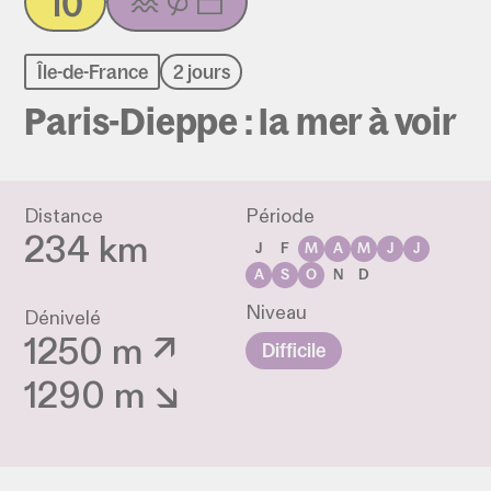
10
Île-de-France
2 jours
Paris-Dieppe : la mer à voir
Distance
Période
234 km
J
F
M
A
M
J
J
A
S
O
N
D
Niveau
Dénivelé
1250 m ↗
Difficile
1290 m ↘