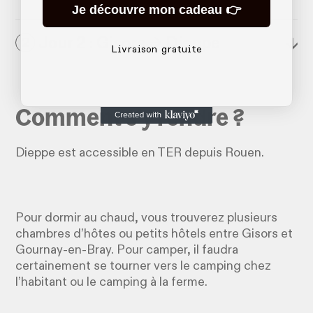
Je découvre mon cadeau 👉
Jour 2 : Gisors → Dieppe
↓
2
Livraison gratuite
Comment s'y rendre ?
Dieppe est accessible en TER depuis Rouen.
Pour dormir au chaud, vous trouverez plusieurs
chambres d’hôtes ou petits hôtels entre Gisors et
Gournay-en-Bray. Pour camper, il faudra
certainement se tourner vers le camping chez
l’habitant ou le camping à la ferme.