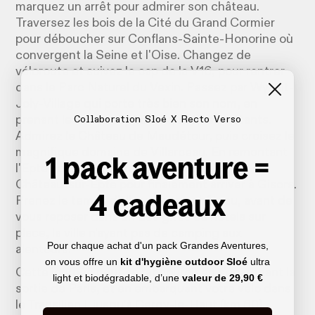
marquez un arrêt pour admirer son château.
Traversez les bois de la Cité du Grand Cormier
pour déboucher sur Conflans-Sainte-Honorine où
convergent la Seine et l'Oise. Changez de
véloroute et suivez le cap de la V16, pour rentrer
dans le Parc Naturel du Vexin. Passez par Wy-dit-
Joly-Village qui porte très bien son nom, en
prenant le temps d'y flâner quelques instants.
Collaboration Sloé X Recto Verso
Admirez le Château de Maudétour, puis croisez le
magnifique domaine de Villarceau. En remontant
1 pack aventure =
l'Epte vous rencontrerez la forteresse de
Château-sur-Epte pour finalement arriver à Gisors.
4 cadeaux
Prenez le temps d'aller voir son château, avant de
vous reposer dans un des gites ou hôtels sur
place, la ville n'ayant pas de camping aux
Pour chaque achat d'un pack Grandes Aventures,
alentours.
on vous offre un
kit d'hygiène outdoor Sloé
ultra
Cette journée peut se raccourcir en s'épargnant la
light et biodégradable, d’une
valeur de
29,90 €
sortie de Paris, et en embarquant votre vélo dans
le Transilien L jusqu’à Cergy-le-Haut (km 60).