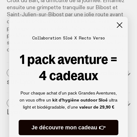
Croix du Ban, la difficulté de la journée. Entamez
ensuite une grimpette tranquille sur Bibost et
Saint-Julien-sur-Bibost par une jolie route avant
de redescendre direction Les Halles. Pour
prolonger un peu le plaisir, faites un petit détour
par Montrottier, un joli village avec un château qui
Collaboration Sloé X Recto Verso
se visite avant de descendre sur Les Halles. Un
charmant petit camping vous attend pour la nuit.
1 pack aventure =
4 cadeaux
Jour 2 : Les Halles → Chazelles-
↓
2
sur-Lyon
Pour chaque achat d'un pack Grandes Aventures,
on vous offre un
kit d'hygiène outdoor Sloé
ultra
Jour 3 : Chazelles-sur-Lyon →
↓
3
light et biodégradable, d’une
valeur de
29,90 €
Lyon
Je découvre mon cadeau 👉