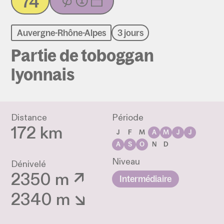
74
Auvergne-Rhône-Alpes
3 jours
Partie de toboggan
lyonnais
Distance
Période
172 km
J
F
M
A
M
J
J
A
S
O
N
D
Niveau
Dénivelé
2350 m ↗
Intermédiaire
2340 m ↘