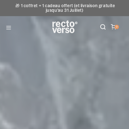
🎁 1 coffret = 1 cadeau offert (et livraison gratuite
jusqu'au 31 Juillet)
0