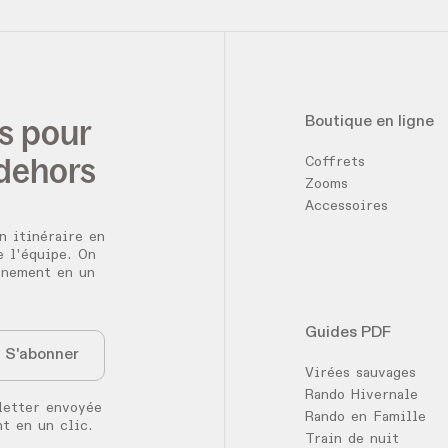
es pour
Boutique en ligne
 dehors
Coffrets
Zooms
Accessoires
n itinéraire en
e l'équipe. On
nnement en un
Guides PDF
Virées sauvages
Rando Hivernale
letter envoyée
Rando en Famille
t en un clic.
Train de nuit