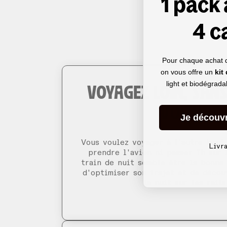
1 pack
4 c
Pour chaque achat 
on vous offre un
kit
light et biodégrad
VOYAGEZ LOIN, SANS
VOITURE
Je découv
Vous voulez voyager à l'autre bout
Livr
prendre l'avion ni passer 7h sur 
train de nuit semble être la bonne
d'optimiser son trajet et de décou
la nuit sur les rails