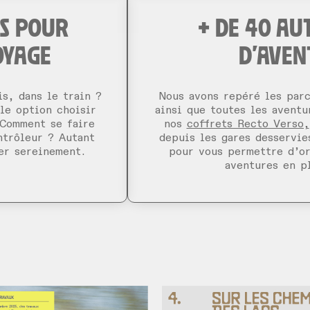
ES POUR
+ DE 40 AU
OYAGE
D'AVEN
s, dans le train ?
Nous avons repéré les parc
le option choisir
ainsi que toutes les aventu
 Comment se faire
nos
coffrets Recto Verso,
ntrôleur ? Autant
depuis les gares desservie
er sereinement.
pour vous permettre d’o
aventures en p