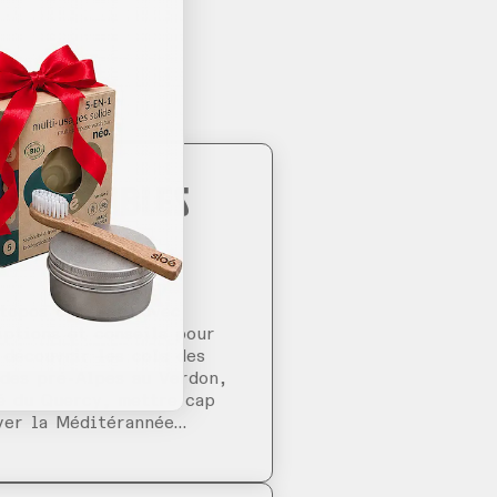
 ACCESSIBLES
ES GARES
 topos complets avec
iptions et conseils pour
 découvrir les cols des
 des pré-Alpes au Verdon,
lé du Quercy, mettre cap
yer la Méditérannée…