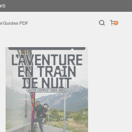
et)
er
Guides PDF
0