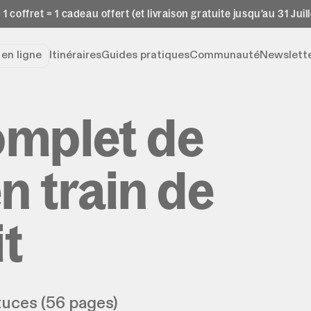
 1 coffret = 1 cadeau offert (et livraison gratuite jusqu'au 31 Juill
e
en ligne
Itinéraires
Guides pratiques
Communauté
Newslett
omplet de
n train de
it
stuces (56 pages)