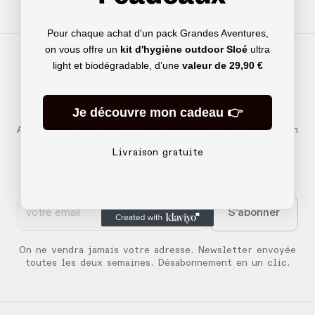
Pour chaque achat d'un pack Grandes Aventures,
on vous offre un
kit d'hygiène outdoor Sloé
ultra
light et biodégradable, d’une
valeur de
29,90 €
3 conseils pratiques pour
passer + de temps dehors
Je découvre mon cadeau 👉
Avec Memo, tous les 15 jours recevez :
un itinéraire en
détails, un guide pratique et l'astuce de l'équipe. On
Livraison gratuite
ne vendra jamais votre adresse. Désabonnement en un
clic.
On ne vendra jamais votre adresse. Newsletter envoyée
toutes les deux semaines. Désabonnement en un clic.