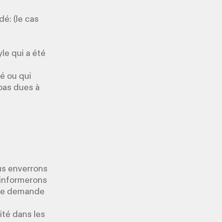
dé: (le cas
le qui a été
gé ou qui
pas dues à
ous enverrons
 informerons
tre demande
ité dans les