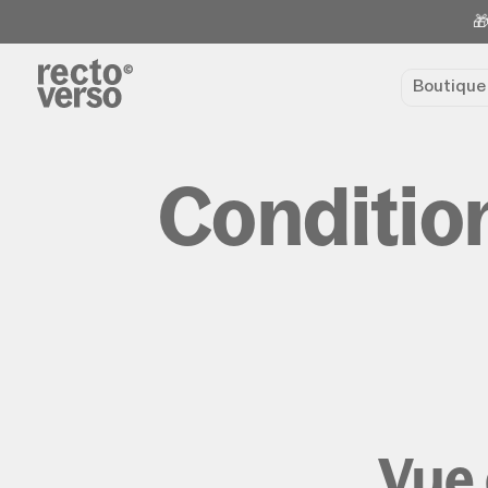
🎁
Boutiqu
Condition
Vue