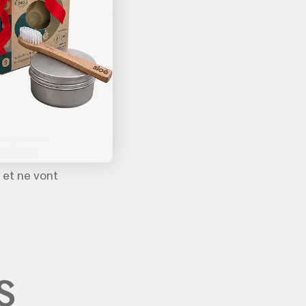
se conformer
x ou
 pendant la
ndre ou
 ou un
duquel le
e part.
 et ne vont
S