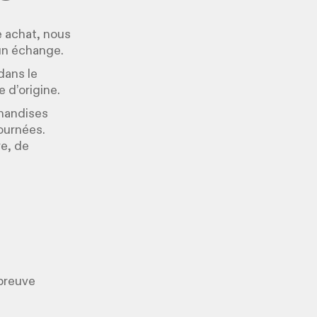
e achat, nous
un échange.
 dans le
 d’origine.
chandises
tournées.
re, de
 preuve