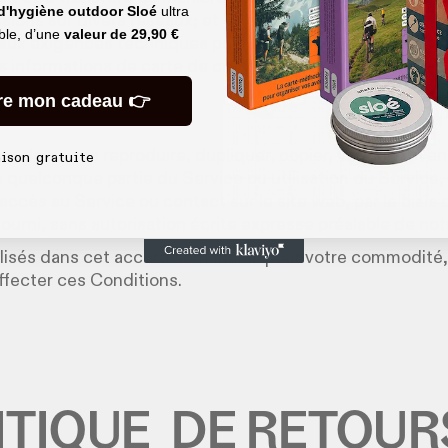
 d'hygiène outdoor Sloé
ultra
sions sur divers réseaux; et (b) des changements pour 
able, d’une
valeur de
29,90 €
 aux exigences techniques pour la connexion des réseau
es informations de carte de crédit sont toujours chiffrées
 sur les réseaux.
re mon cadeau 👉
z de ne pas reproduire, dupliquer, copier, vendre, reve
aison gratuite
e quelconque partie du Service ou utilisation du Service,
ccès au Service ou contact sur le site web, par le biais 
ourni, sans autorisation écrite expresse préalable de notr
tilisés dans cet accord sont inclus pour votre commodité,
 affecter ces Conditions.
ITIQUE DE RETOUR