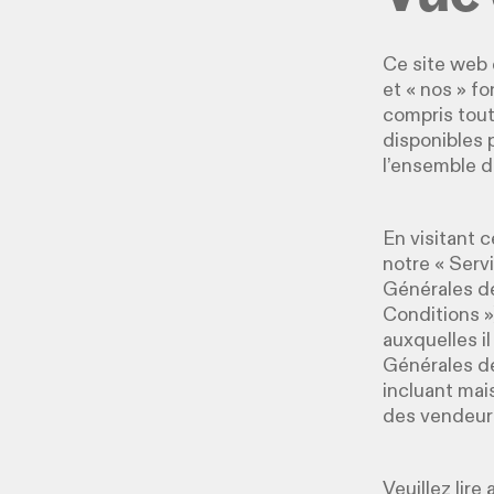
Ce site web e
et « nos » f
compris toute
disponibles 
l’ensemble d
En visitant 
notre « Servi
Générales de
Conditions »
auxquelles il
Générales de 
incluant mais
des vendeurs
Veuillez lir