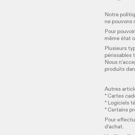
Notre politi
ne pouvons 
Pour pouvoir 
même état où
Plusieurs ty
périssables t
Nous n’accep
produits dan
Autres artic
* Cartes ca
* Logiciels 
* Certains p
Pour effectu
d’achat.