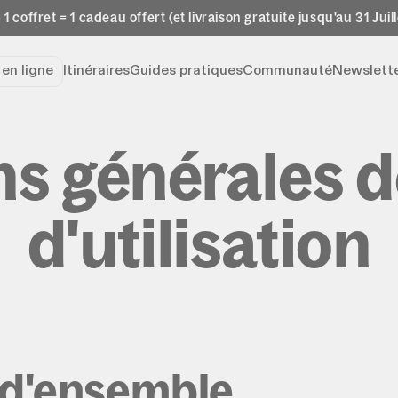
 1 coffret = 1 cadeau offert (et livraison gratuite jusqu'au 31 Juill
e
en ligne
Itinéraires
Guides pratiques
Communauté
Newslett
s générales d
d'utilisation
 d'ensemble