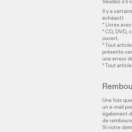
Veuillez s’il
Il y a certai
échéant)
* Livres avec
* CD, DVD, c
ouvert.
* Tout artic
présente cer
une erreur de
* Tout articl
Rembour
Une fois que
un e-mail po
également de
de rembour
Si votre dem