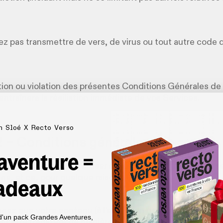
z pas transmettre de vers, de virus ou tout autre code 
tion ou violation des présentes Conditions Générales de
 entraînera la résiliation immédiate de vos Services.
n Sloé X Recto Verso
2 – Conditions générales
 aventure =
servons le droit de refuser à tout moment l’accès aux se
ne, et ce, pour quelque raison que ce soit.
adeaux
ez que votre contenu (à l’exclusion de vos information
d'un pack Grandes Aventures,
ait être transféré de manière non chiffrée, et cela sous-