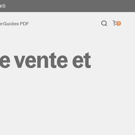
et)
er
Guides PDF
0
e vente et