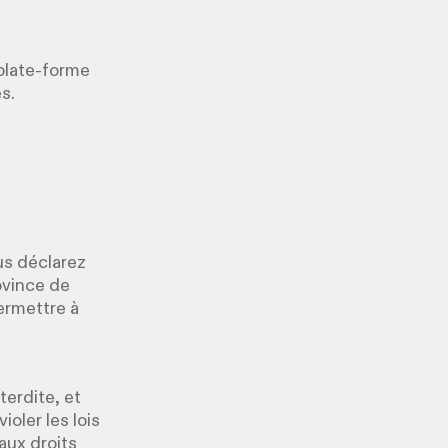
 plate-forme
s.
us déclarez
ovince de
ermettre à
terdite, et
ioler les lois
 aux droits