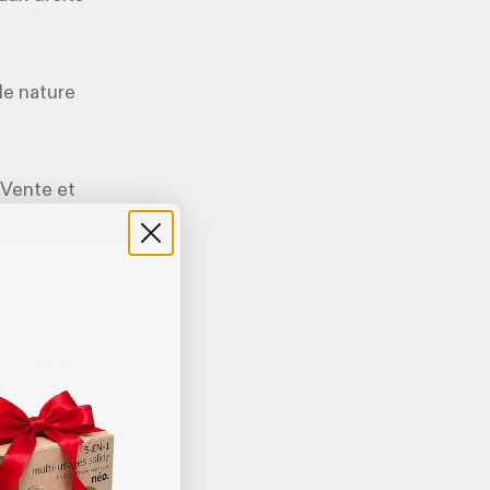
de nature
 Vente et
rvices à
s de carte de
entend (a)