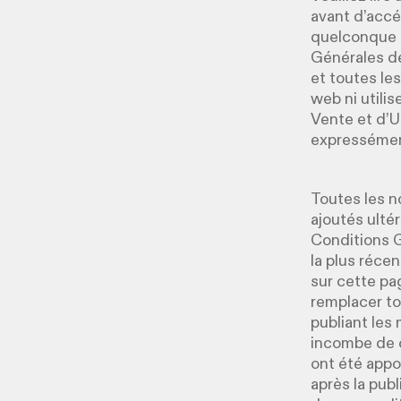
avant d’accéd
quelconque p
Générales de
et toutes le
web ni utili
Vente et d’U
expressément
Toutes les n
ajoutés ulté
Conditions G
la plus réce
sur cette pa
remplacer to
publiant les 
incombe de c
ont été appo
après la pub