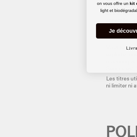
on vous offre un
kit
des transmis
light et biodégrad
et s’adapter
appareils. L
transmission
Je découv
Vous accepte
Livr
exploiter un
quelconque a
Service est f
Les titres u
ni limiter ni
POL