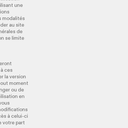
ilisant une
tions
s modalités
der au site
énérales de
n se limite
seront
 à ces
r la version
à tout moment
anger ou de
lisation en
 vous
modifications
ès à celui-ci
 votre part