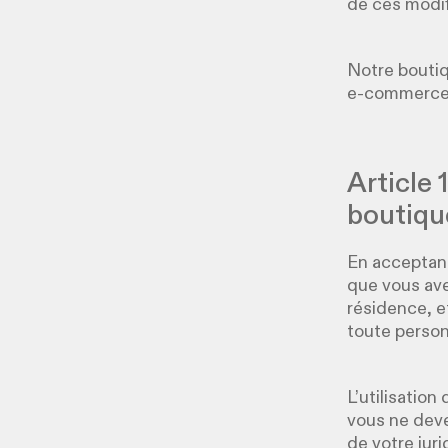
de ces modif
Notre boutiq
e-commerce 
Article 
boutiqu
En acceptant
que vous ave
résidence, 
toute person
L’utilisation
vous ne devez
de votre juri