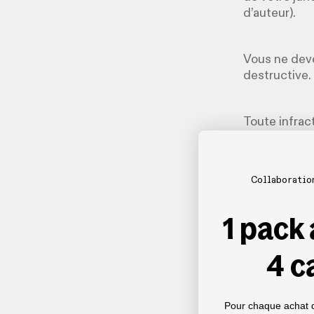
d’auteur).
Vous ne deve
destructive.
Toute infrac
d’Utilisation
Collaboratio
Article 
1 pack
Nous nous ré
toute person
4 c
Vous compren
Pour chaque achat 
crédit) pourr