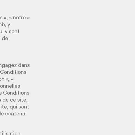
 », « notre »
eb, y
ui y sont
n de
 engagez dans
« Conditions
n », «
ionnelles
es Conditions
s de ce site,
ite, qui sont
de contenu.
ilisation