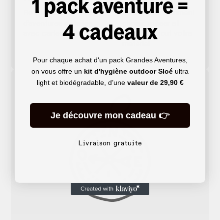
1 pack aventure =
Retrouvez des récits
Découvrez comment
4 cadeaux
d’aventures détaillés,
choisir, utiliser et
avec cartes et tracés
entretenir tout votre
matériel
Pour chaque achat d'un pack Grandes Aventures,
on vous offre un
kit d'hygiène outdoor Sloé
ultra
light et biodégradable, d’une
valeur de
29,90 €
Je découvre mon cadeau 👉
Livraison gratuite