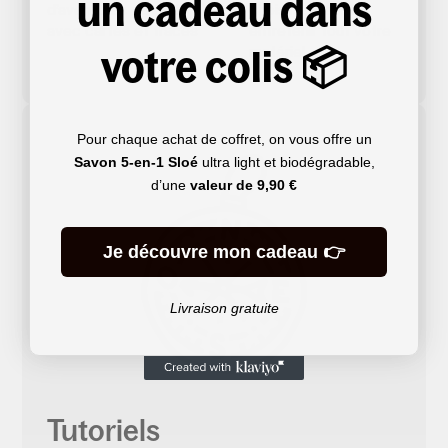
un cadeau dans
d’aventures détaillés,
choisir, utiliser et
avec cartes et tracés
entretenir tout votre
votre colis 📦
matériel
Pour chaque achat de coffret, on vous offre un
Savon 5-en-1 Sloé
ultra light et biodégradable,
d’une
valeur de
9,90 €
Je découvre mon cadeau 👉
Livraison gratuite
Tutoriels