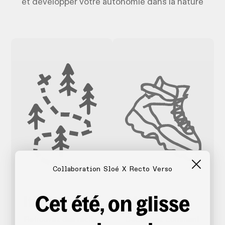
et développer votre autonomie dans la nature
Collaboration Sloé X Recto Verso
Cet été, on glisse
Itinéraires
Matériel
Retrouvez des récits
Découvrez comment