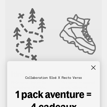
Itinéraires
Matériel
Collaboration Sloé X Recto Verso
Retrouvez des récits
Découvrez comment
d’aventures détaillés,
choisir, utiliser et
1 pack aventure =
avec cartes et tracés
entretenir tout votre
matériel
4 cadeaux