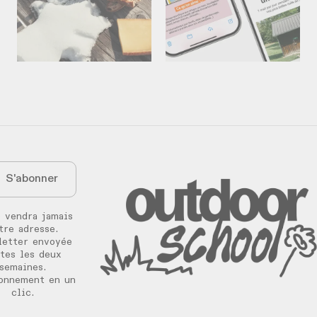
 vendra jamais
tre adresse.
letter envoyée
tes les deux
semaines.
onnement en un
clic.