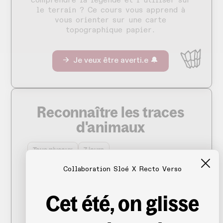
comprendre la légende et l'utiliser sur
le terrain ? Ce cours vous apprend à
vous orienter sur une carte
topographique papier.
→ Je veux être averti.e 🔔
Reconnaître les traces
d'animaux
Tous niveaux
7 jours
Collaboration Sloé X Recto Verso
Apprenez à repérer et lire les indices
laissés par les animaux sauvages en
pleine nature : où et quand trouver des
Cet été, on glisse
empreintes, comment les identifier,
distinguer une empreinte fraïche...