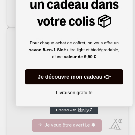
un cadeau dans
→ Je veux être averti.e 🔔
votre colis 📦
Bien choisir son
Pour chaque achat de coffret, on vous offre un
matériel de bivouac
savon 5-en-1 Sloé
ultra light et biodégradable,
d’une
valeur de
9,90 €
Tous niveaux
7 jours
Je découvre mon cadeau 👉
Comment choisir parmi les millions de
références ? Tente, matelas, sac de
couchage... Découvrez les critères
Livraison gratuite
indispensables pour bien choisir votre
matos et passer vos meilleures nuits
dehors.
→ Je veux être averti.e 🔔