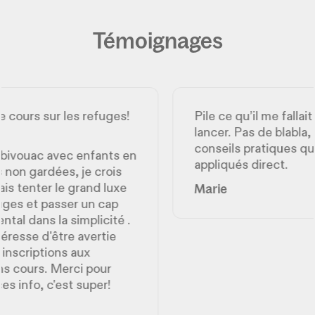
Témoignages
!
Pile ce qu’il me fallait pour me
T
lancer. Pas de blabla, que des
f
conseils pratiques que j’ai
L
en
appliqués direct.
i
J
Marie
a
j
.
c
b
M