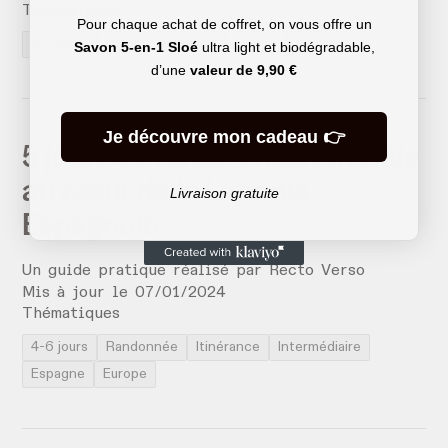
Thématiques
Pour chaque achat de coffret, on vous offre un
2-3 jours
Hiver
Débutant
Europe
Bivouac
Savon 5-en-1 Sloé
ultra light et biodégradable,
d’une
valeur de
9,90 €
Je découvre mon cadeau 👉
5 jours de rando en autonomie
au cœur de la Laponie
Livraison gratuite
Espagnole
Un guide pratique réalisé par
Recto Verso
Mis à jour le
07
/
01
/
2024
Thématiques
4-6 jours
Randonnée
Itinérance
Intermédiaire
Espagne
Europe