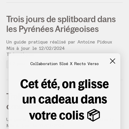
Trois jours de splitboard dans
les Pyrénées Ariégeoises
Un guide pratique réalisé par
Antoine Pidoux
Mis à jour le
12
/
02
/
2024
Thématiques
Collaboration Sloé X Recto Verso
2-3 jours
France
Hiver
Cet été, on glisse
Trois jours de randonnée au
un cadeau dans
cœur des Ardennes belges
votre colis 📦
Un guide pratique réalisé par
Nicolas Alberty
Mis à jour le
17
/
01
/
2024