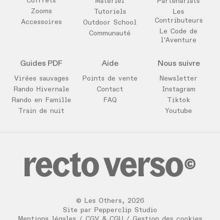
Coffrets
Matériel
Partenariats
Zooms
Tutoriels
Les
Contributeurs
Accessoires
Outdoor School
Le Code de
Communauté
l'Aventure
Guides PDF
Aide
Nous suivre
Virées sauvages
Points de vente
Newsletter
Rando Hivernale
Contact
Instagram
Rando en Famille
FAQ
Tiktok
Train de nuit
Youtube
©
Les Others
,
2026
Site par
Pepperclip Studio
Mentions légales
/
CGV & CGU
/
Gestion des cookies