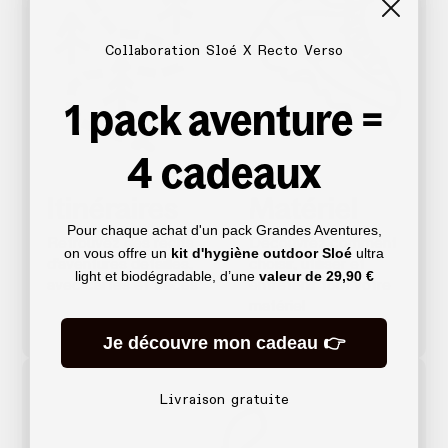
Collaboration Sloé X Recto Verso
1 pack aventure =
4 cadeaux
Itinéraires
Matériel
Pour chaque achat d'un pack Grandes Aventures,
Retrouvez des récits
Découvrez comment
on vous offre un
kit d'hygiène outdoor Sloé
ultra
d’aventures détaillés,
choisir, utiliser et
light et biodégradable, d’une
valeur de
29,90 €
avec cartes et tracés
entretenir tout votre
matériel
Je découvre mon cadeau 👉
Livraison gratuite