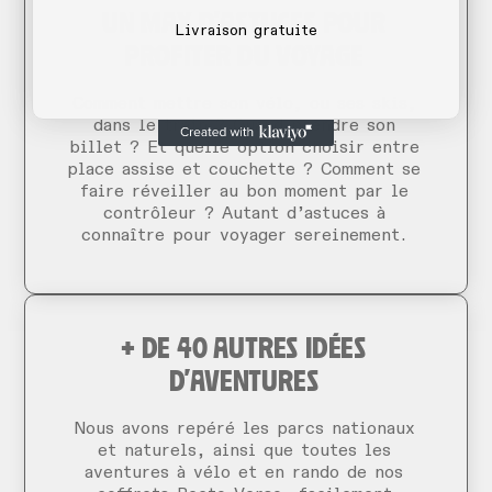
UN MAX D'ASTUCES POUR
Livraison gratuite
PROFITER DU VOYAGE
Comment mettre son vélo, ou ses skis,
dans le train ? Quand prendre son
billet ? Et quelle option choisir entre
place assise et couchette ? Comment se
faire réveiller au bon moment par le
contrôleur ? Autant d’astuces à
connaître pour voyager sereinement.
+ DE 40 AUTRES IDÉES
D'AVENTURES
Nous avons repéré les parcs nationaux
et naturels, ainsi que toutes les
aventures à vélo et en rando de nos