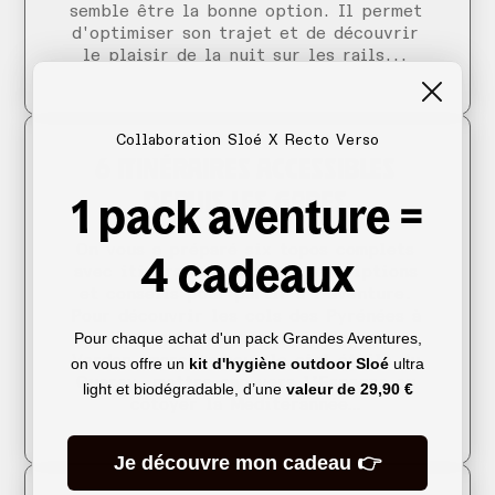
semble être la bonne option. Il permet
d'optimiser son trajet et de découvrir
le plaisir de la nuit sur les rails...
Collaboration Sloé X Recto Verso
6 ITINÉRAIRES ACCESSIBLES
DEPUIS LES GARES
1 pack aventure =
On vous a préparé six topos complets
4 cadeaux
avec itinéraires, cartes, descriptions
et conseils pour partir à l’aventure.
Pour découvrir les cols des Pyrénées à
Pour chaque achat d'un pack Grandes Aventures,
vélo, randonner des pré-Alpes au
Verdon, marcher sous le ciel étoilé du
on vous offre un
kit d'hygiène outdoor Sloé
ultra
Quercy, mettre cap vers l’Espagne ou
light et biodégradable, d’une
valeur de
29,90 €
côtoyer la Méditérannée…
Je découvre mon cadeau 👉