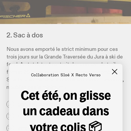
2. Sac à dos
Nous avons emporté le strict minimum pour ces
trois jours sur la Grande Traversée du Jura à ski de
fond. Au total, tout rentrait dans un sac de trail
format 25 litres, ni trop lourd, ni trop encombrant.
Collaboration Sloé X Recto Verso
Si la liste du matériel à prévoir est assez classique,
n'oubliez pas le minimum :
Cet été, on glisse
gants et bonnet
un cadeau dans
lunettes de soleil, crème solaire
votre colis 📦
lampe frontale