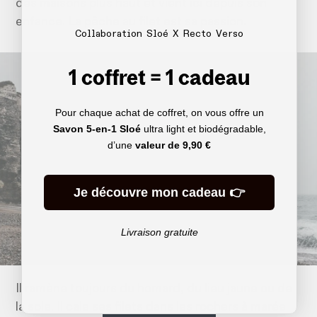
des maisons plus haut et vient ici depuis son
enfance. La pêche au filet est sa passion.
Collaboration Sloé X Recto Verso
1 coffret = 1 cadeau
Pour chaque achat de coffret, on vous offre un
Savon 5-en-1 Sloé
ultra light et biodégradable,
d’une
valeur de
9,90 €
Je découvre mon cadeau 👉
Livraison gratuite
Il ramène toujours du homard, du lieu jaune ou de
la sole. Il cale ses filets dans les rochers à marée