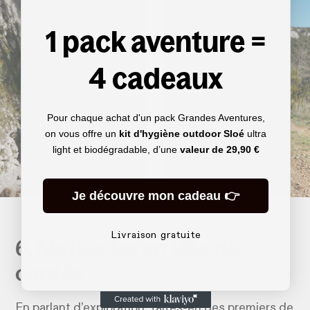
1 pack aventure =
4 cadeaux
Pour chaque achat d'un pack Grandes Aventures,
on vous offre un
kit d'hygiène outdoor Sloé
ultra
light et biodégradable, d’une
valeur de
29,90 €
Je découvre mon cadeau 👉
Livraison gratuite
6. Mettez-les en tête de
cordée
En parlant d’exploration, faites-en des premiers de