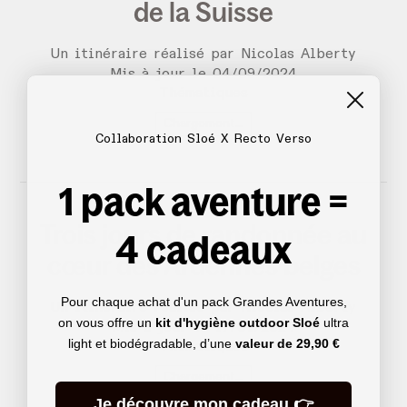
de la Suisse
Un itinéraire réalisé par Nicolas Alberty
Mis à jour le
04
/
09
/
2024
Thématiques
Chargement...
Collaboration Sloé X Recto Verso
1 pack aventure =
Trois jours de randonnée au
4 cadeaux
cœur des Ardennes belges
Pour chaque achat d'un pack Grandes Aventures,
Un itinéraire réalisé par Nicolas Alberty
on vous offre un
kit d'hygiène outdoor Sloé
ultra
Mis à jour le
17
/
01
/
2024
light et biodégradable, d’une
valeur de
29,90 €
Thématiques
Chargement...
Je découvre mon cadeau 👉