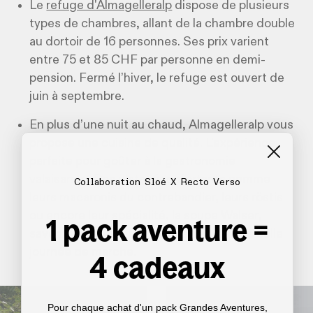
Le
refuge d'Almagelleralp
dispose de plusieurs
types de chambres, allant de la chambre double
au dortoir de 16 personnes. Ses prix varient
entre 75 et 85 CHF par personne en demi-
pension. Fermé l’hiver, le refuge est ouvert de
juin à septembre.
En plus d’une nuit au chaud, Almagelleralp vous
propose une cuisine de qualité. L’expérience
parfaite pour goûter à la gastronomie
valaisanne. Des plats réconfortants comme
Collaboration Sloé X Recto Verso
leurs macaronis du contrebandier, leurs röstis
ou encore leur spécialité, la soupe Walser,
1 pack aventure =
savent vous remettre sur pied après une belle
journée de marche.
4 cadeaux
Pour chaque achat d'un pack Grandes Aventures,