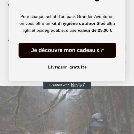
Utilisez des
coques isolantes
: il existe des
housses thermiques spécialement conçues
Pour chaque achat d'un pack Grandes Aventures,
pour protéger les appareils électroniques du
on vous offre un
kit d'hygiène outdoor Sloé
ultra
froid. ​
light et biodégradable, d’une
valeur de
29,90 €
Pour les températures élevées, qui peuvent
également nuire aux composants électroniques
Je découvre mon cadeau 👉
et accélérer le vieillissement des batteries :
jamais d’exposition directe
au soleil pour éviter
Livraison gratuite
la surchauffe.