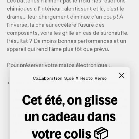
Les batteries n’aiment pas le froid : les réactions
chimiques à l'intérieur ralentissent et là, c’est le
drame… leur chargement diminue d’un coup ! À
l’inverse, la chaleur accélère l’usure des
composants, voire les grille en cas de surchauffe.
Résultat ? De moins bonnes performances et un
appareil qui rend l’âme plus tôt que prévu.
Pour préserver votre matos électronique :​
Collaboration Sloé X Recto Verso
Gardez-le au chaud
: en rando, rangez vos
appareils près de vous, par exemple dans une
Cet été, on glisse
poche intérieure de votre veste afin de profiter
de votre chaleur corporelle.​ Vous pouvez aussi
un cadeau dans
glisser du matériel au milieu de votre sac de
rando dans votre polaire ou votre duvet pour le
votre colis 📦
protéger.