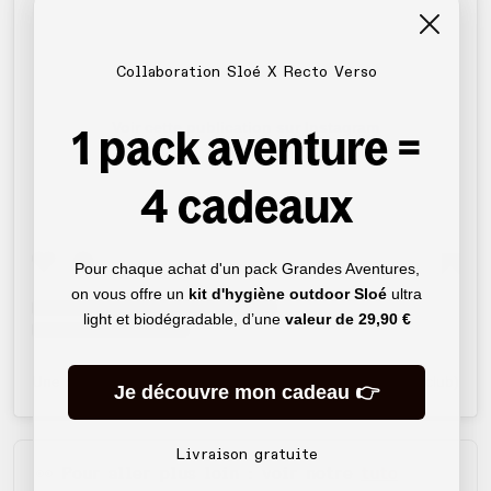
Collaboration Sloé X Recto Verso
1 pack aventure =
Voir cette publication sur Instagram
4 cadeaux
Pour chaque achat d'un pack Grandes Aventures,
on vous offre un
kit d'hygiène outdoor Sloé
ultra
light et biodégradable, d’une
valeur de
29,90 €
Une publication partagée par Recto Verso (@rectoverso.club)
Je découvre mon cadeau 👉
Livraison gratuite
👀 Pour aller plus loin : voir notre
tuto