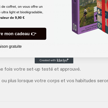
ez déjà beaucoup au quotidien/vous êtes cycliste sp
de coffret, on vous offre un
us sur des distances aux alentours de 80 km.
é
ultra light et biodégradable,
valeur de
9,90 €
bre de jours :
re mon cadeau 👉
urs (un week-end prolongé) avec des gares à proxim
aison gratuite
ier trip. (nb : on a
un guide ici pour voyager en trai
ne fois votre set-up testé et approuvé.
 ou plus lorsque votre corps et vos habitudes sero