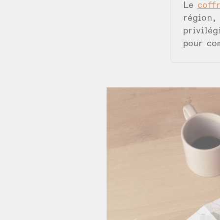
Le
coff
région, 
privilég
pour co