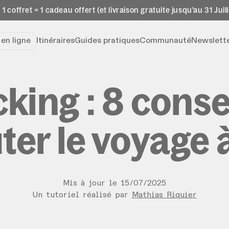
 1 coffret = 1 cadeau offert (et livraison gratuite jusqu'au 31 Juill
e
en ligne
Itinéraires
Guides pratiques
Communauté
Newslett
king : 8 conse
er le voyage 
Mis à jour le
15
/
07
/
2025
Un tutoriel réalisé par
Mathias Riquier