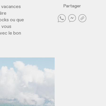
Partager
es vacances
ère
locks ou que
n vous
avec le bon