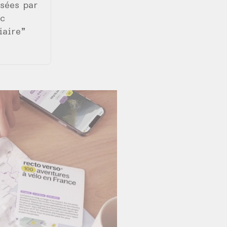
sées par
nc
iaire”