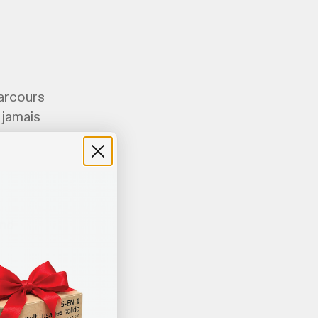
parcours
 jamais
and
tre 50 et 60