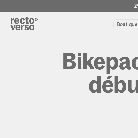
🎁
Boutiqu
Bikepac
début