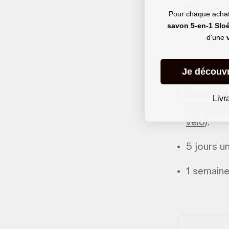
Vous roul
Pour chaque achat 
lancez-vo
savon 5-en-1 Slo
d’une
Pour le nom
Je découv
2 ou 3 jo
Livr
votre prem
vélo
).
5 jours u
1 semaine