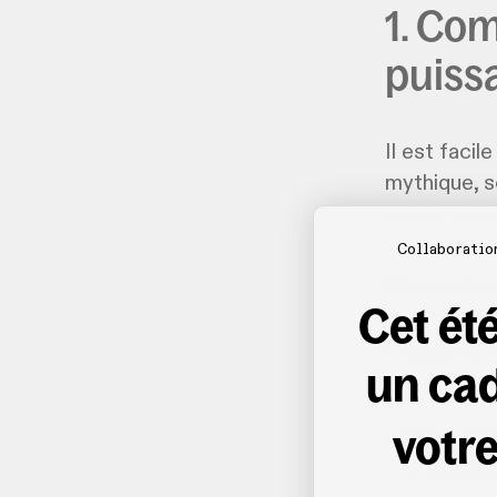
1. Co
puiss
Il est faci
mythique, s
assez : hab
Collaboratio
Niveau dist
Cet été
Vous ne f
un ca
maximum
votre
Vous êtes
km/jour, 