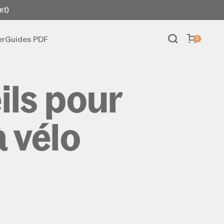
et)
er
Guides PDF
0
ils pour
à vélo