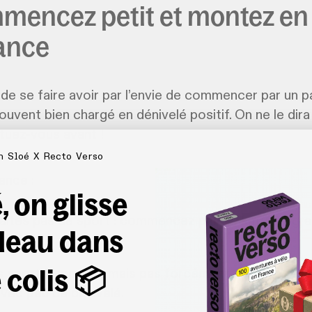
mmencez petit et montez en
ance
le de se faire avoir par l’envie de commencer par un 
ouvent bien chargé en dénivelé positif. On ne le dira
ituez-vous avant !
n Sloé X Recto Verso
ance :
, on glisse
aites pas de sport : commencez par 40 km/jour gr
deau dans
.
 colis 📦
 sportif/sportive mais pas forcément cycliste : en
avec peu de dénivelé.