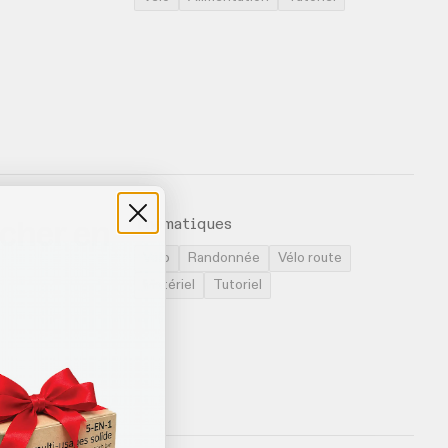
 cher en
Thématiques
Vélo
Randonnée
Vélo route
Matériel
Tutoriel