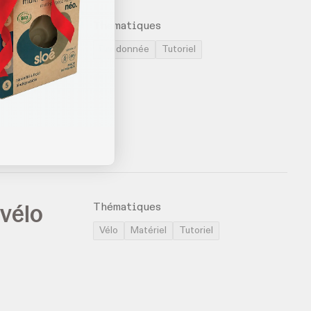
’il faut
Thématiques
Randonnée
Tutoriel
 vélo
Thématiques
Vélo
Matériel
Tutoriel