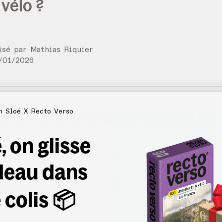
vélo ?
lisé par
Mathias Riquier
/
01
/
2026
ls pour partir à l’aventure pas
n Sloé X Recto Verso
, on glisse
deau dans
lisé par
Recto Verso
 colis 📦
/
12
/
2025