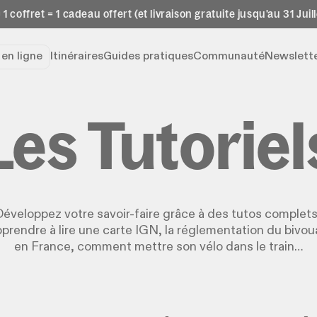
 1 coffret = 1 cadeau offert (et livraison gratuite jusqu'au 31 Juill
e
en ligne
Itinéraires
Guides pratiques
Communauté
Newslett
Les Tutoriel
éveloppez votre savoir-faire grâce à des tutos complets
prendre à lire une carte IGN, la réglementation du bivou
en France, comment mettre son vélo dans le train…