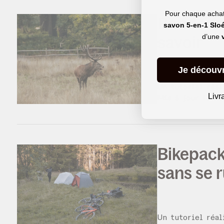
Pour chaque achat 
Randonnée
savon 5-en-1 Slo
savoir
d’une
Je découv
Un tutoriel réa
Livr
Mis à jour le
23
Bikepacki
sans se r
Un tutoriel réa