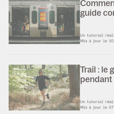
Comment 
guide co
Un tutoriel réa
Mis à jour le
10
Trail : l
pendant 
Un tutoriel réa
Mis à jour le
07