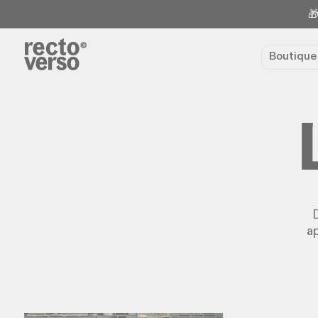
🎁
Boutiqu
D
ap