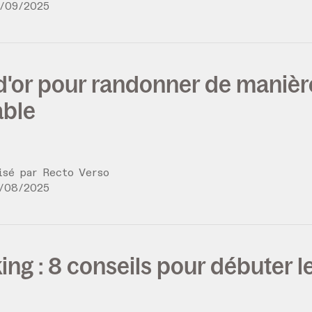
/
09
/
2025
 d'or pour randonner de manièr
able
lisé par
Recto Verso
/
08
/
2025
ing : 8 conseils pour débuter l