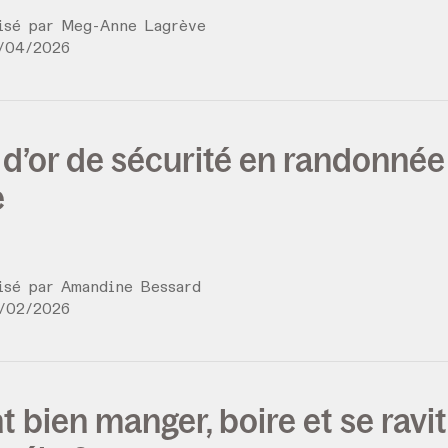
lisé par
Meg-Anne Lagrève
/
04
/
2026
 d’or de sécurité en randonnée
e
lisé par
Amandine Bessard
/
02
/
2026
ien manger, boire et se ravita