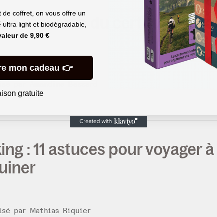
de coffret, on vous offre un
 et brame du cerf : tout ce qu
é
ultra light et biodégradable,
valeur de
9,90 €
re mon cadeau 👉
lisé par
Amandine Bessard
aison gratuite
/
09
/
2025
ng : 11 astuces pour voyager à
uiner
lisé par
Mathias Riquier