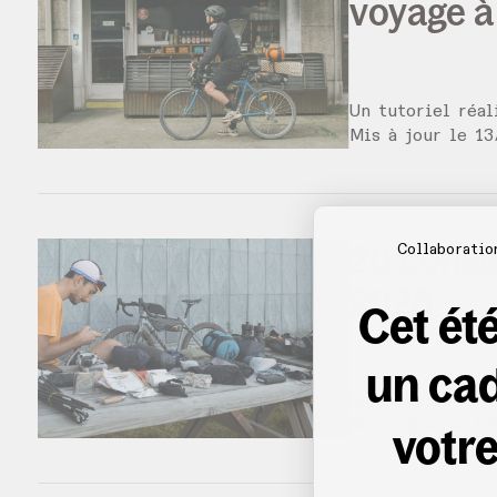
voyage à 
Un tutoriel réa
Mis à jour le
13
20 consei
Collaboratio
2026
Cet été
un ca
Un tutoriel réa
Mis à jour le
votre
03