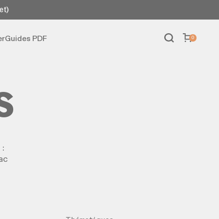
et)
er
Guides PDF
0
s
 :
ac