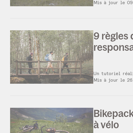
Mis à jour le
09
9 règles
respons
Un tutoriel réa
Mis à jour le
26
Bikepack
à vélo