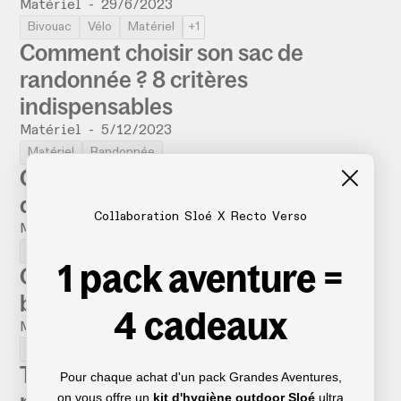
Matériel
-
29/6/2023
Bivouac
Vélo
Matériel
+1
Comment choisir son sac de
randonnée ? 8 critères
indispensables
Matériel
-
5/12/2023
Matériel
Randonnée
Comment choisir ses chaussures
de randonnée : le guide complet
Collaboration Sloé X Recto Verso
Matériel
-
23/6/2023
Randonnée
Matériel
1 pack aventure =
Comment choisir sa tente pour le
bivouac : le guide complet
4 cadeaux
Matériel
-
25/6/2023
Bivouac
Vélo
Randonnée
Trail : le guide complet de la
Pour chaque achat d'un pack Grandes Aventures,
on vous offre un
kit d'hygiène outdoor Sloé
ultra