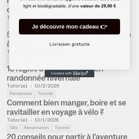
nutrition avant, pendant et après la
light et biodégradable, d’une
valeur de
29,90 €
course
Tutoriel
-
7/5/2026
Trail
Matériel
Tutoriel
Je découvre mon cadeau 👉
5 astuces pour préparer son voyage
à vélo
Livraison gratuite
Tutoriel
-
15/4/2026
Vélo
Matériel
Tutoriel
10 règles d’or de sécurité en
randonnée hivernale
Tutoriel
-
10/2/2026
Randonnée
Tutoriel
Comment bien manger, boire et se
ravitailler en voyage à vélo ?
Tutoriel
-
13/1/2026
Vélo
Alimentation
Tutoriel
20 conseils pour partir à l’aventure